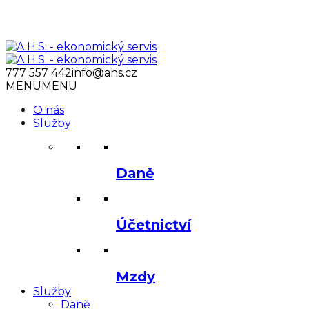
777 557 442
info@ahs.cz
MENU
MENU
O nás
Služby
Daně
Účetnictví
Mzdy
Služby
Daně