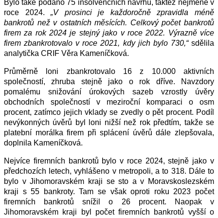
Bylo také podáno 75 insolvenčních návrhů, taktéž nejméně v
roce 2024.
„V prosinci je každoročně zpravidla méně
bankrotů než v ostatních měsících. Celkový počet bankrotů
firem za rok 2024 je stejný jako v roce 2022. Výrazně více
firem zbankrotovalo v roce 2021, kdy jich bylo 730,“
sdělila
analytička CRIF Věra Kameníčková.
Průměrně loni zbankrotovalo 16 z 10.000 aktivních
společností, zhruba stejně jako o rok dříve. Navzdory
pomalému snižování úrokových sazeb vzrostly úvěry
obchodních společností v meziroční komparaci o osm
procent, zatímco jejich vklady se zvedly o pět procent. Podíl
nevýkonných úvěrů byl loni nižší než rok předtím, takže se
platební morálka firem při splácení úvěrů dále zlepšovala,
doplnila Kameníčková.
Nejvíce firemních bankrotů bylo v roce 2024, stejně jako v
předchozích letech, vyhlášeno v metropoli, a to 318. Dále to
bylo v Jihomoravském kraji se sto a v Moravskoslezském
kraji s 55 bankroty. Tam se však oproti roku 2023 počet
firemních bankrotů snížil o 26 procent. Naopak v
Jihomoravském kraji byl počet firemních bankrotů vyšší o