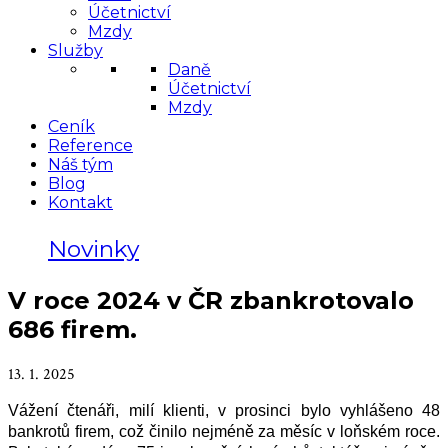
Účetnictví
Mzdy
Služby
Daně
Účetnictví
Mzdy
Ceník
Reference
Náš tým
Blog
Kontakt
Novinky
V roce 2024 v ČR zbankrotovalo
686 firem.
13. 1. 2025
Vážení čtenáři, milí klienti, v prosinci bylo vyhlášeno 48
bankrotů firem, což činilo nejméně za měsíc v loňském roce.