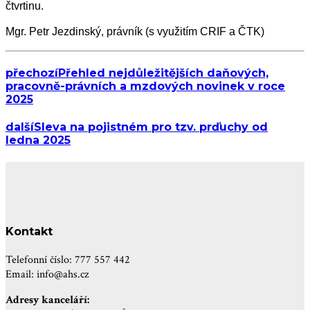
čtvrtinu.
Mgr. Petr Jezdinský, právník (s využitím CRIF a ČTK)
přechozí
Přehled nejdůležitějších daňových,
pracovně-právních a mzdových novinek v roce
2025
další
Sleva na pojistném pro tzv. prďuchy od
ledna 2025
Kontakt
Telefonní číslo: 777 557 442
Email: info@ahs.cz
Adresy kanceláří: