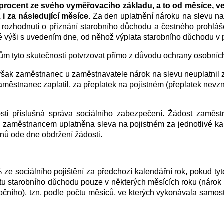
procent
ze svého vyměřovacího základu, a to od měsíce, ve
 i za následující měsíce.
Za den uplatnění nároku na slevu n
rozhodnutí o přiznání starobního důchodu a čestného prohláš
é výši s uvedením dne, od něhož výplata starobního důchodu v p
 tyto skutečnosti potvrzovat přímo z důvodu ochrany osobních
však zaměstnanec u zaměstnavatele nárok na slevu neuplatnil 
 zaměstnanec zaplatil, za přeplatek na pojistném (přeplatek nevz
sti příslušná správa sociálního zabezpečení. Žádost zaměs
 zaměstnancem uplatněna sleva na pojistném za jednotlivé kale
dnů ode dne obdržení žádosti.
ze sociálního pojištění za předchozí kalendářní rok, pokud t
u starobního důchodu pouze v některých měsících roku (nárok n
očního), tzn. podle počtu měsíců, ve kterých vykonávala samos