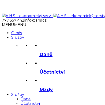
777 557 442
info@ahs.cz
MENU
MENU
O nás
Služby
Daně
Účetnictví
Mzdy
Služby
Daně
Účetnictví