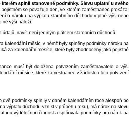
 kterém splnil stanovené podmínky. Slevu uplatní u svého
a pojistném se považuje den, ve kterém zaměstnanec prokázal
ení o nároku na výplatu starobního důchodu v plné výši nebo
lné výši náleží.
 údajů, navíc není jediným plátcem starobních důchodů.
za kalendářní měsíc, v němž byly splněny podmínky nároku na
niká za kalendářní měsíce, které byly zhodnoceny jako pojistné
tnance musí být doložena potvrzením zaměstnavatele o výši
ndářní měsíce, které zaměstnanec v žádosti o toto potvrzení
yto dvě podmínky splnily v daném kalendářním roce alespoň po
a výplatu důchodu vznikl v průběhu roku), má nárok na slevu
tatnou výdělečnou činnost a splňovala podmínky pro nárok na