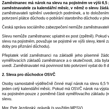
Zaměstnanec
má nárok na slevu na pojistném ve výši 6,5
zaměstnavatele za kalendářní měsíc, v němž o slevu žádá,
zaměstnavateli splnění uvedených podmínek, a to doložením 
potvrzení plátce důchodu o pobírání starobního důchodu v pln
Č
eská správa sociálního zabezpečení
nemůže zaměstnavatelům
Slevu nemůže zaměstnanec uplatnit ex post (zpětně). Pokud 
slevu na pojistném, považuje se pojistné ve výši slevy, které
doby pro přiznání důchodu).
Přeplatek vrátí zaměstnanci na základě jeho písemné žádo
vyměřovacích základů zaměstnance a o skutečnosti, zda byla
uvedl. Zaměstnavatel má povinnost toto potvrzení vydat do 8 
2.
Sleva pro důchodce OSVČ
Osoby samostatně výdělečně činné mají nárok na slevu 6,5 % 
jeden celý kalendářní měsíc. Pokud má OSVČ nárok na výplat
na pojistném pouze z poměrné části vyměřovacího základu (r
slevu.
Mgr. Petr Jezdinský, právník (s využitím MPSV)