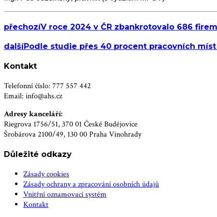
přechozí
V roce 2024 v ČR zbankrotovalo 686 firem
další
Podle studie přes 40 procent pracovních míst 
Kontakt
Telefonní číslo: 777 557 442
Email: info@ahs.cz
Adresy kanceláří:
Riegrova 1756/51, 370 01 České Budějovice
Šrobárova 2100/49, 130 00 Praha Vinohrady
Důležité odkazy
Zásady cookies
Zásady ochrany a zpracování osobních údajů
Vnitřní oznamovací systém
Kontakt