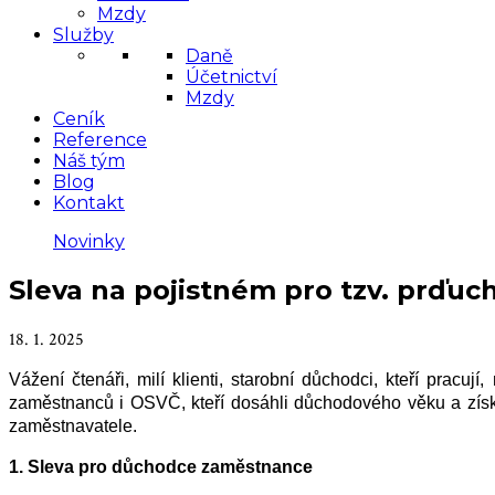
Mzdy
Služby
Daně
Účetnictví
Mzdy
Ceník
Reference
Náš tým
Blog
Kontakt
Novinky
Sleva na pojistném pro tzv. prďuc
18. 1. 2025
Vážení čtenáři, milí klienti, s
tarobní důchodci, kteří pracuj
zaměstnanců i OSVČ, kteří dosáhli důchodového věku a získa
zaměstnavatele.
1.
Sleva pro důchodce zaměstnance