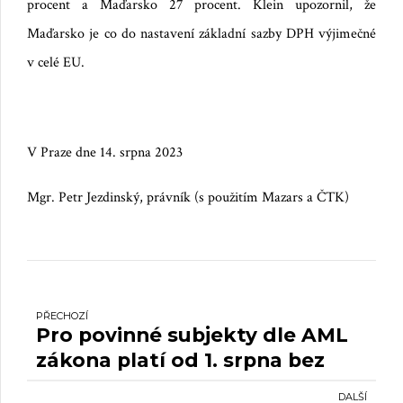
procent a Maďarsko 27 procent. Klein upozornil, že
Maďarsko je co do nastavení základní sazby DPH výjimečné
v celé EU.
V Praze dne 14. srpna 2023
Mgr. Petr Jezdinský, právník (s použitím Mazars a ČTK)
PŘECHOZÍ
Pro povinné subjekty dle AML
zákona platí od 1. srpna bez
ohledu na počet pracovníků
DALŠÍ