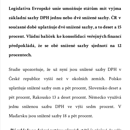
Legislativa Evropské unie umožňuje státům mít
vyjma
základní sazby DPH jednu nebo dvě snížené sazby. Č
R
v
současn
é době
uplatňuje dvě snížené sazby, a to deset a 15
procent. Vládní balíček ke konsolidaci veřejných financí
předpokládá, že se obě snížené sazby sjednotí na 12
procentech.
Studie upozorňuje, že už nyní jsou snížené sazby DPH v
Česk
é republice
vyšší než v okolních zemích. Polsko
uplatňuje snížené sazby osm a pět procent, Slovensko deset a
pět procent, Rakousko 13 a deset procent. Německo využívá
jednu sníženou sazbu DPH ve výši sedm procent. V
Maďarsku jsou snížené sazby 18 a pět procent.