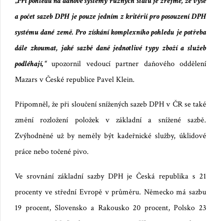
„
Při pohledu na daňové systémy různých států je zřejmé, že výše
a počet sazeb DPH je pouze jedním z kritérií pro posouzení DPH
systému dané země. Pro získání komplexního pohledu je potřeba
dále zkoumat, jaké sazbě daně jednotlivé typy zboží a služeb
podléhají,“
upozornil vedoucí partner daňového oddělení
Mazars v České republice Pavel Klein.
Připomněl, že při sloučení snížených sazeb DPH v ČR se také
změní rozložení položek v základní a snížené sazbě.
Zvýhodněné už by neměly být kadeřnické služby, úklidové
práce nebo točené pivo.
Ve srovnání základní sazby DPH je Česká republika s 21
procenty ve střední Evropě v průměru. Německo má sazbu
19 procent, Slovensko a Rakousko 20 procent, Polsko 23