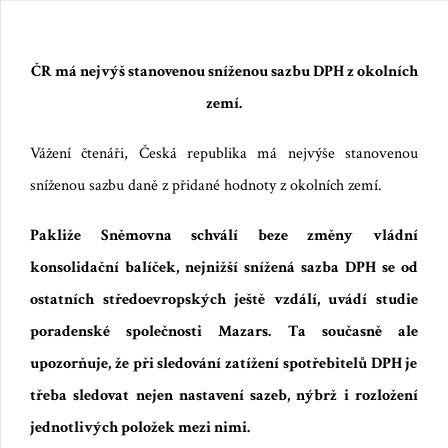
ČR má nejvýš stanovenou sníženou sazbu DPH z okolních
zemí.
Vážení čtenáři,
Česk
á republika
má nejvýše stanovenou
sníženou sazbu daně z přidané hodnoty z okolních zemí.
P
akliže
Sněmovna schválí beze změny vládní
konsolidační balíček, nejnižší snížená sazba DPH se od
ostatních středoevropských ještě vzdálí, uvádí studie
poradenské společnosti Mazars.
Ta současně ale
upozorňuje, že při sledování zatížení spotřebitelů DPH je
třeba sledovat nejen nastavení sazeb,
nýbrž
i rozložení
jednotlivých položek mezi nimi.