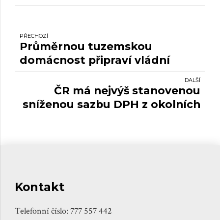
PŘECHOZÍ
Průměrnou tuzemskou
domácnost připraví vládní
balíček ročně o 7 614 Kč.
DALŠÍ
ČR má nejvýš stanovenou
sníženou sazbu DPH z okolních
zemí.
Kontakt
Telefonní číslo: 777 557 442