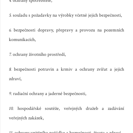
4.
ochrany spotřebitele,
5.
souladu s požadavky na výrobky včetně jejich bezpečnosti,
6.
bezpečnosti dopravy, přepravy a provozu na pozemních
komunikacích,
7.
ochrany životního prostředí,
8.
bezpečnosti potravin a krmiv a ochrany zvířat a jejich
zdraví,
9.
radiační ochrany a jaderné bezpečnosti,
10.
hospodářské soutěže, veřejných dražeb a zadávání
veřejných zakázek,
11.
ochrany vnitřního pořádku a bezpečnosti, života a zdraví,