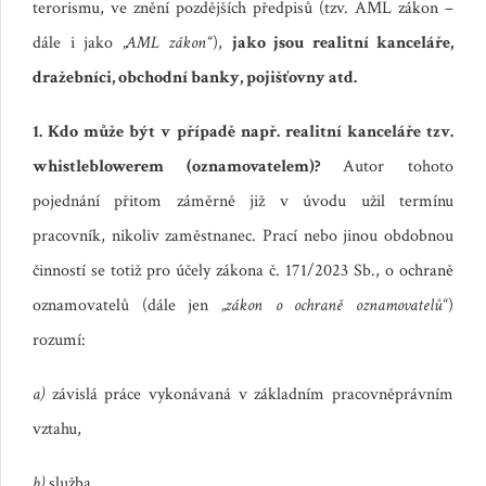
terorismu, ve znění pozdějších předpisů (tzv. AML zákon –
dále i jako
„AML zákon“
),
jako jsou realitní kanceláře,
dražebníci, obchodní banky, pojišťovny atd.
1. Kdo může být v případě např. realitní kanceláře tzv.
whistleblowerem (oznamovatelem)?
Autor tohoto
pojednání přitom záměrně již v úvodu užil termínu
pracovník, nikoliv zaměstnanec. Prací nebo jinou obdobnou
činností se totiž pro účely zákona č. 171/2023 Sb., o ochraně
oznamovatelů (dále jen
„zákon o ochraně oznamovatelů“
)
rozumí:
a)
závislá práce vykonávaná v základním pracovněprávním
vztahu,
b)
služba,