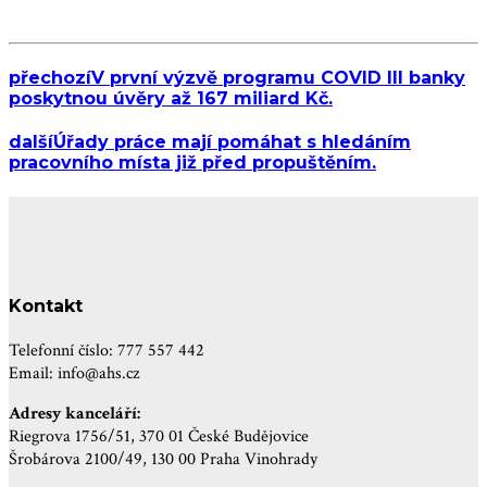
přechozí
V první výzvě programu COVID III banky
poskytnou úvěry až 167 miliard Kč.
další
Úřady práce mají pomáhat s hledáním
pracovního místa již před propuštěním.
Kontakt
Telefonní číslo: 777 557 442
Email: info@ahs.cz
Adresy kanceláří:
Riegrova 1756/51, 370 01 České Budějovice
Šrobárova 2100/49, 130 00 Praha Vinohrady