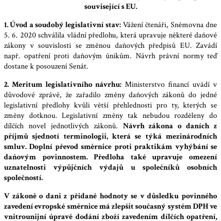
související s EU.
1. Úvod a soudobý legislativní stav:
Vážení čtenáři, Sněmovna dne
5. 6. 2020 schválila vládní předlohu, která upravuje některé daňové
zákony v souvislosti se změnou daňových předpisů EU. Zavádí
např. opatření proti daňovým únikům. Návrh právní normy teď
dostane k posouzení Senát.
2. Meritum legislativního návrhu:
Ministerstvo financí uvádí v
důvodové zprávě, že zařadilo změny daňových zákonů do jedné
legislativní předlohy kvůli větší přehlednosti pro ty, kterých se
změny dotknou. Legislativní změny tak nebudou rozděleny do
dílčích novel jednotlivých zákonů.
Návrh zákona o daních z
příjmů sjednotí terminologii, která se týká mezinárodních
smluv. Doplní převod směrnice proti praktikám vyhýbání se
daňovým povinnostem. Předloha také upravuje omezení
uznatelnosti výpůjčních výdajů u společníků osobních
společností.
V zákoně o dani z přidané hodnoty se v důsledku povinného
zavedení evropské směrnice má zlepšit současný systém DPH ve
vnitrounijní úpravě dodání zboží zavedením dílčích opatření,