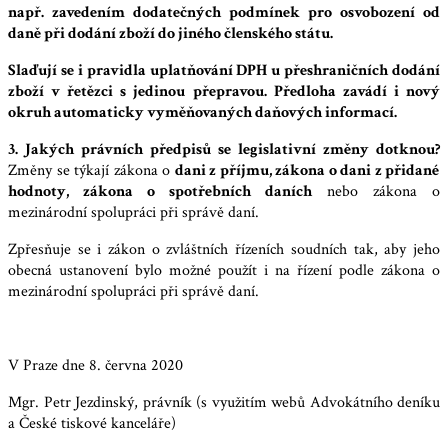
např. zavedením dodatečných podmínek pro osvobození od
daně při dodání zboží do jiného členského státu.
Slaďují se i pravidla uplatňování DPH u přeshraničních dodání
zboží v řetězci s jedinou přepravou. Předloha zavádí i nový
okruh automaticky vyměňovaných daňových informací.
3. Jakých právních předpisů se legislativní změny dotknou?
Změny se týkají zákona o
dani z příjmu, zákona o dani z přidané
hodnoty, zákona o spotřebních daních
nebo zákona o
mezinárodní spolupráci při správě daní.
Zpřesňuje se i zákon o zvláštních řízeních soudních tak, aby jeho
obecná ustanovení bylo možné použít i na řízení podle zákona o
mezinárodní spolupráci při správě daní.
V Praze dne 8. června 2020
Mgr. Petr Jezdinský, právník (s využitím webů Advokátního deníku
a České tiskové kanceláře)