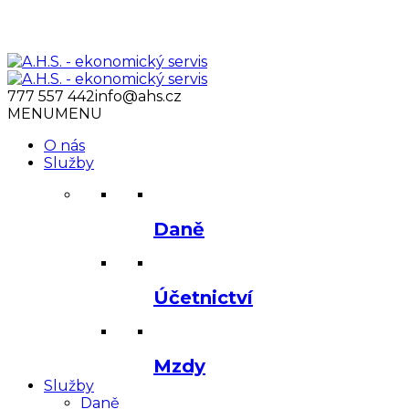
777 557 442
info@ahs.cz
MENU
MENU
O nás
Služby
Daně
Účetnictví
Mzdy
Služby
Daně