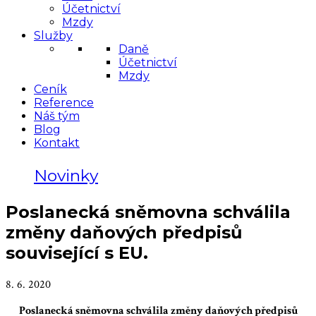
Účetnictví
Mzdy
Služby
Daně
Účetnictví
Mzdy
Ceník
Reference
Náš tým
Blog
Kontakt
Novinky
Poslanecká sněmovna schválila
změny daňových předpisů
související s EU.
8. 6. 2020
Poslanecká sněmovna schválila změny daňových předpisů