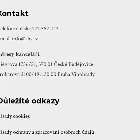
Kontakt
elefonní číslo: 777 557 442
mail: info@ahs.cz
dresy kanceláří:
iegrova 1756/51, 370 01 České Budějovice
robárova 2100/49, 130 00 Praha Vinohrady
Důležité odkazy
ásady cookies
ásady ochrany a zpracování osobních údajů