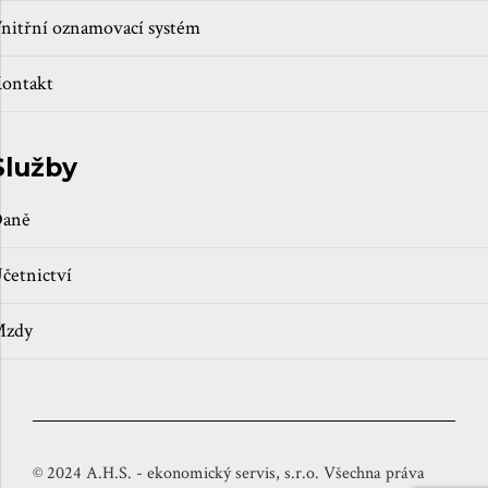
nitřní oznamovací systém
ontakt
Služby
aně
četnictví
zdy
© 2024 A.H.S. - ekonomický servis, s.r.o. Všechna práva