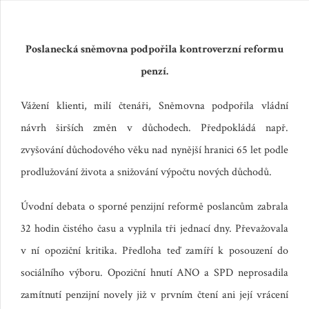
Poslanecká sněmovna podpořila kontroverzní reformu
penzí.
Vážení klienti, milí čtenáři, Sněmovna podpořila vládní
návrh širších změn v důchodech. Předpokládá např.
zvyšování důchodového věku nad nynější hranici 65 let podle
prodlužování života a snižování výpočtu nových důchodů.
Úvodní debata o sporné penzijní reformě poslancům zabrala
32 hodin čistého času a vyplnila tři jednací dny. Převažovala
v ní opoziční kritika. Předloha teď zamíří k posouzení do
sociálního výboru. Opoziční hnutí ANO a SPD neprosadila
zamítnutí penzijní novely již v prvním čtení ani její vrácení