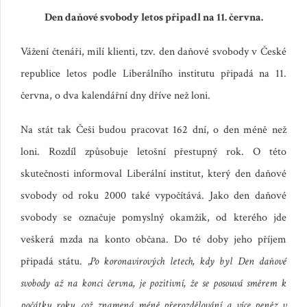
Den daňové svobody letos připadl na 11. června.
Vážení čtenáři, milí klienti, tzv. den daňové svobody v České
republice letos podle Liberálního institutu připadá na 11.
června, o dva kalendářní dny dříve než loni.
Na stát tak Češi budou pracovat 162 dní, o den méně než
loni. Rozdíl způsobuje letošní přestupný rok. O této
skutečnosti informoval Liberální institut, který den daňové
svobody od roku 2000 také vypočítává. Jako den daňové
svobody se označuje pomyslný okamžik, od kterého jde
veškerá mzda na konto občana. Do té doby jeho příjem
připadá státu.
„Po koronavirových letech, kdy byl Den daňové
svobody až na konci června, je pozitivní, že se posouvá směrem k
po
čátku roku, což znamená méně přerozdělování a více peněz v