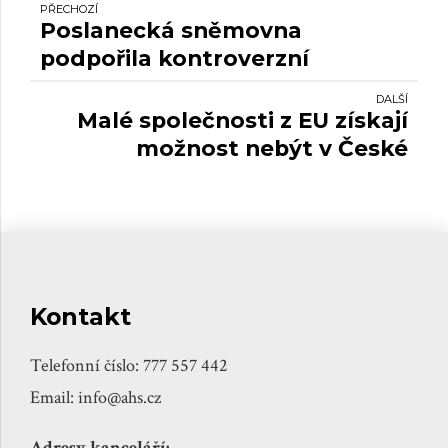
PŘECHOZÍ
Poslanecká sněmovna
podpořila kontroverzní
reformu penzí.
DALŠÍ
Malé společnosti z EU získají
možnost nebýt v České
republice plátci DPH.
Kontakt
Telefonní číslo: 777 557 442
Email: info@ahs.cz
Adresy kanceláří: