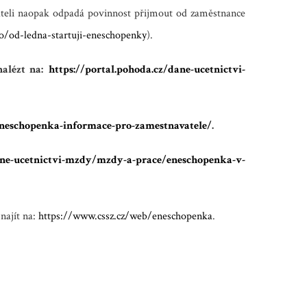
ateli naopak odpadá povinnost přijmout od zaměstnance
o/od-ledna-startuji-eneschopenky
).
alézt na:
https://portal.pohoda.cz/dane-ucetnictvi-
eneschopenka-informace-pro-zamestnavatele/
.
dane-ucetnictvi-mzdy/mzdy-a-prace/eneschopenka-v-
 najít na:
https://www.cssz.cz/web/eneschopenka
.