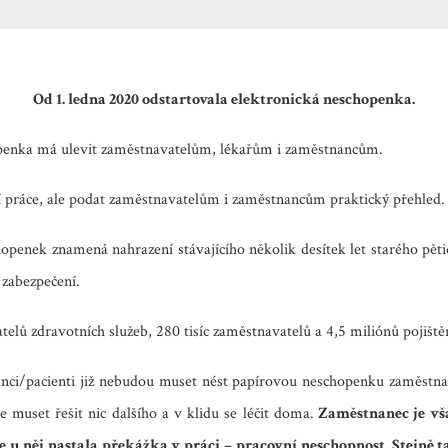
Od 1. ledna 2020 odstartovala elektronická neschopenka.
chopenka má ulevit zaměstnavatelům, lékařům i zaměstnancům.
ní práce, ale podat zaměstnavatelům i zaměstnancům praktický přehled.
openek znamená nahrazení stávajícího několik desítek let starého pět
 zabezpečení.
telů zdravotních služeb, 280 tisíc zaměstnavatelů a 4,5 miliónů pojiště
ci/pacienti již nebudou muset nést papírovou neschopenku zaměstnava
 muset řešit nic dalšího a v klidu se léčit doma.
Zaměstnanec je vš
e u něj nastala překážka v práci –
pracovní neschopnost.
Stejně t