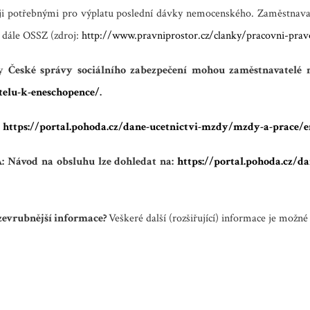
údaji potřebnými pro výplatu poslední dávky nemocenského. Zaměstnav
 dále OSSZ (zdroj:
http://www.pravniprostor.cz/clanky/pracovni-prav
ny
České správy sociálního zabezpečení mohou zaměstnavatelé n
telu-k-eneschopence/
.
https://portal.pohoda.cz/dane-ucetnictvi-mzdy/mzdy-a-prace/
:
Návod na obsluhu lze dohledat na:
https://portal.pohoda.cz/
zevrubnější informace?
Veškeré další (rozšiřující) informace je možné