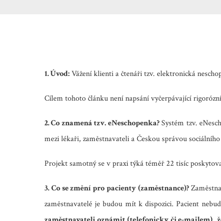
1. Úvod:
Vážení klienti a čtenáři tzv. elektronická nes
Cílem tohoto článku není napsání vyčerpávající rigoróz
2. Co znamená tzv. eNeschopenka?
Systém tzv. eNesch
mezi lékaři, zaměstnavateli a Českou správou sociálního
Projekt samotný se v praxi týká téměř 22 tisíc poskytova
3. Co se změní pro pacienty (zaměstnance)?
Zaměstnan
zaměstnavatelé je budou mít k dispozici. Pacient nebude
zaměstnavateli oznámit (telefonicky či e-mailem)
,
ž