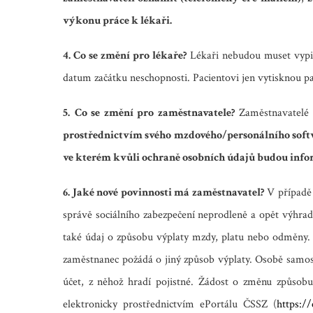
výkonu práce k lékaři.
4. Co se změní pro lékaře?
Lékaři nebudou muset vypis
datum začátku neschopnosti. Pacientovi jen vytisknou pap
5.
Co se změní pro zaměstnavatele?
Zaměstnavatelé 
prostřednictvím svého mzdového/personálního softw
ve kterém kvůli ochraně osobních údajů budou inform
6. Jaké nové povinnosti má zaměstnavatel?
V případě 
správě sociálního zabezpečení neprodleně a opět výhra
také údaj o způsobu výplaty mzdy, platu nebo odměny.
zaměstnanec požádá o jiný způsob výplaty. Osobě samost
účet, z něhož hradí pojistné. Žádost o změnu způsob
elektronicky prostřednictvím ePortálu ČSSZ (
https://