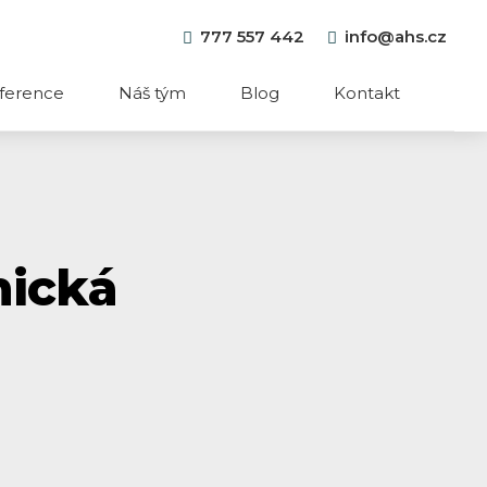
777 557 442
info@ahs.cz
ference
Náš tým
Blog
Kontakt
nická