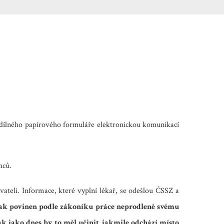
idílného papírového formuláře elektronickou komunikací
nců.
teli. Informace, které vyplní lékař, se odešlou ČSSZ a
ak povinen podle zákoníku práce
neprodleně svému
ak jako dnes by to měl učinit, jakmile odchází místo