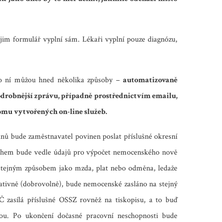
jim formulář vyplní sám. Lékaři vyplní pouze diagnózu,
 o ní můžou hned několika způsoby –
automatizovaně
drobnější zprávu, případně prostřednictvím emailu,
omu vytvořených on-line služeb.
dnů bude zaměstnavatel povinen poslat příslušné okresní
ahem bude vedle údajů pro výpočet nemocenského nově
 stejným způsobem jako mzda, plat nebo odměna, ledaže
tativně (dobrovolně), bude nemocenské zasláno na stejný
 zasílá příslušné OSSZ rovněž na tiskopisu, a to buď
ou. Po ukončení dočasné pracovní neschopnosti bude