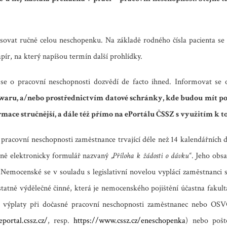
ovat ručně celou neschopenku. Na základě rodného čísla pacienta se 
ír, na který napíšou termín další prohlídky.
se o pracovní neschopnosti dozvědí de facto ihned. Informovat se
aru, a/nebo prostřednictvím datové schránky, kde budou mít po
ace stručnější, a dále též přímo na ePortálu ČSSZ s využitím k t
pracovní neschopnosti zaměstnance trvající déle než 14 kalendářních 
dně elektronicky formulář nazvaný
„Příloha k žádosti o dávku“
. Jeho obs
 Nemocenské se v souladu s legislativní novelou vyplácí zaměstnanci
atně výdělečné činné, která je nemocenského pojištění účastna fakul
u výplaty při dočasné pracovní neschopnosti zaměstnanec nebo OSVČ
eportal.cssz.cz/
, resp.
https://www.cssz.cz/eneschopenka
) nebo pošt