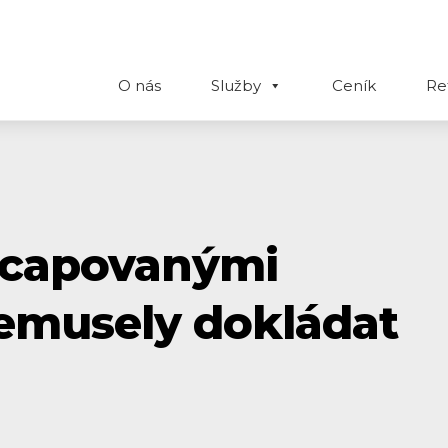
O nás
Služby
Ceník
Re
icapovanými
emusely dokládat