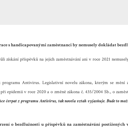
ace s handicapovanými zaměstnanci by nemusely dokládat bezdl
kvůli získání příspěvků na jejich zaměstnávání ani v roce 2021 nemus
z programu Antivirus. Legislativní novelu zákona, kterým se mění z
při epidemii v roce 2020 a o změně zákona č. 435/2004 Sb., o zaměstn
hce čerpat z programu Antivirus, tak novela vztah vyjasňuje. Bude to mož
rzení o bezdlužnosti u příspěvků na zaměstnávání postižených 