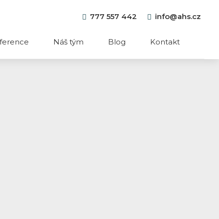
777 557 442
info@ahs.cz
ference
Náš tým
Blog
Kontakt