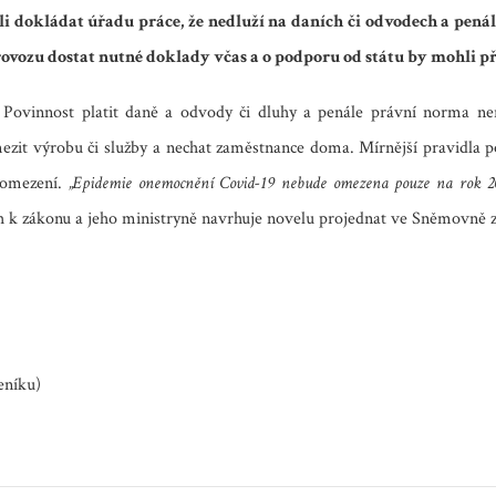
dokládat úřadu práce, že nedluží na daních či odvodech a penále.
ovozu dostat nutné doklady včas a o podporu od státu by mohli při
. Povinnost platit daně a odvody či dluhy a penále právní norma n
ezit výrobu či služby a nechat zaměstnance doma.
Mírnější pravidla p
h omezení.
„Epidemie onemocnění Covid-19 nebude omezena pouze na rok 202
ch k zákonu a jeho ministryně navrhuje novelu projednat ve Sněmovně z
eníku)