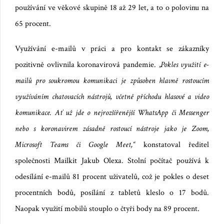
používání ve věkové skupině 18 až 29 let, a to o polovinu na
65 procent.
Využívání e-mailů v práci a pro kontakt se zákazníky
pozitivně ovlivnila koronavirová pandemie.
„Pokles využití e-
mailů pro soukromou komunikaci je způsoben hlavně rostoucím
využíváním chatovacích nástrojů, včetně příchodu hlasové a video
komunikace. Ať už jde o nejrozšířenější WhatsApp či Messenger
nebo s koronavirem zásadně rostoucí nástroje jako je Zoom,
Microsoft Teams či Google Meet,“
konstatova
l ředitel
společnosti Mailkit Jakub Olexa.
Stolní počítač
po
užívá k
odesílání e-mailů 81 procent uživatelů, což je pokles o deset
procentních bodů, posílání z tabletů kleslo o 17 bodů.
Naopak využití mobilů stouplo o čtyři body na 89 procent.