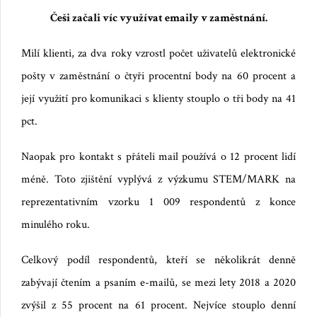
Češi začali víc využívat emaily v zaměstnání.
Milí klienti, za dva roky vzrostl počet uživatelů elektronické
pošty v zaměstnání o čtyři procentní body na 60 procent a
její využití pro komunikaci s klienty stouplo o tři body na 41
pct.
Naopak pro kontakt s přáteli mail
po
užívá o 12 procent lidí
méně.
Toto zjištění vyplývá
z
vý
zkumu STEM/MARK na
reprezentativním vzorku 1 009 respondentů z konce
minulého roku.
Celkový podíl respondentů, kteří se několikrát denně
zabývají čtením a psaním e-mailů, se mezi lety 2018 a 2020
zvýšil z 55 procent na 61 procent. Nejvíce stouplo denní