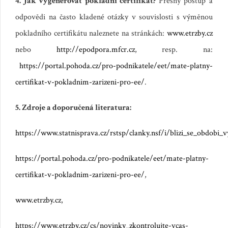
4. Jak vygenerovat pokladní certifikát?
Přesný postup a
odpovědi na často kladené otázky v souvislosti s výměnou
pokladního certifikátu naleznete na stránkách:
www.etrzby.cz
nebo
http://epodpora.mfcr.cz
, resp. na:
https://portal.pohoda.cz/pro-podnikatele/eet/mate-platny-
certifikat-v-pokladnim-zarizeni-pro-ee/
.
5. Zdroje a doporučená literatura:
https://www.statnisprava.cz/rstsp/clanky.nsf/i/blizi_se_obdobi
https://portal.pohoda.cz/pro-podnikatele/eet/mate-platny-
certifikat-v-pokladnim-zarizeni-pro-ee/
,
www.etrzby.cz
,
https://www.etrzby.cz/cs/novinky_zkontrolujte-vcas-