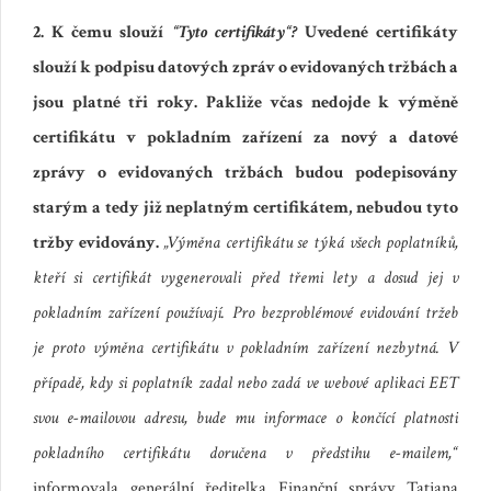
2. K čemu slouží
“Tyto certifikáty“?
Uvedené certifikáty
slouží k podpisu datových zpráv o evidovaných tržbách a
jsou platné tři roky. Pakliže včas nedojde k výměně
certifikátu v pokladním zařízení za nový a datové
zprávy o evidovaných tržbách budou podepisovány
starým a tedy již neplatným certifikátem, nebudou tyto
tržby evidovány.
„Výměna certifikátu se týká všech poplatníků,
kteří si certifikát vygenerovali před třemi lety a dosud jej v
pokladním zařízení používají. Pro bezproblémové evidování tržeb
je proto výměna certifikátu v pokladním zařízení nezbytná. V
případě, kdy si poplatník zadal nebo zadá ve webové aplikaci EET
svou e-mailovou adresu, bude mu informace o končící platnosti
pokladního certifikátu doručena v předstihu e-mailem,“
informovala generální ředitelka Finanční správy Tatjana