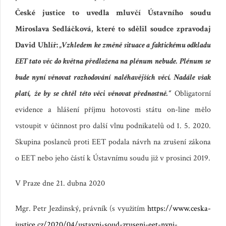
České justice to uvedla mluvčí Ústavního soudu
Miroslava Sedláčková, které to sdělil soudce zpravodaj
David Uhlíř:
„Vzhledem ke změně situace a faktickému odkladu
EET tato věc do května předložena na plénum nebude. Plénum se
bude nyní věnovat rozhodování
naléhavějších věcí. Nadále však
platí, že by se chtěl této věci věnovat přednostně.“
Obligatorní
evidence a hlášení příjmu hotovosti státu on-line mělo
vstoupit v účinnost pro další vlnu podnikatelů od 1. 5. 2020.
Skupina poslanců proti EET podala návrh na zrušení zákona
o EET nebo jeho částí k Ústavnímu soudu již v prosinci 2019.
V Praze dne 21. dubna 2020
Mgr. Petr Jezdinský, právník (s využitím
https://www.ceska-
justice.cz/2020/04/ustavni-soud-zruseni-eet-nyni-