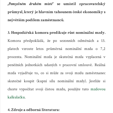
„Pomyslném
druhém místě
“ se umístil zpracovatelský
průmysl, který je hlavním tahounem české ekonomiky s
největším podílem zaměstnanců.
3. Hospodářská komora predikuje růst nominální mzdy.
Komora předpokládá, že po sezonních odměnách a 13.
platech vzroste letos průměrná nominální mzda o 7,2
procenta.
Nominální mzda je skutečná mzda vyplacená v
peněžních jednotkách udaných v pracovní smlouvě. Reálná
mzda vyjadřuje to, co si může za svoji mzdu zaměstnanec
skutečně koupit (kupní sílu nominální mzdy). Jestliže si
chcete vypočítat svoji čistou mzdu, použijte tuto
mzdovou
kalkulačku
.
4. Zdroje a odborná literatura: