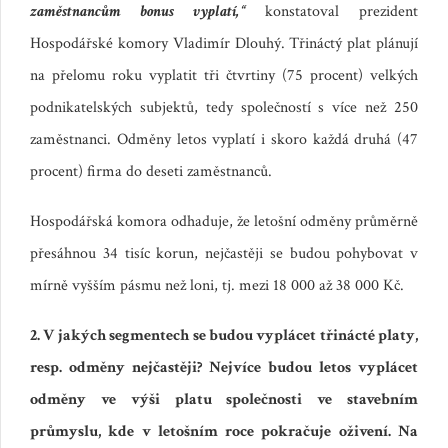
zaměstnancům bonus vyplatí,“
konstatoval prezident
Hospodářské komory Vladimír Dlouhý. Třináctý plat plánují
na přelomu roku vyplatit tři čtvrtiny (75 procent) velkých
podnikatelských subjektů, tedy společností s více než 250
zaměstnanci. Odměny letos vyplatí i skoro každá druhá (47
procent) firma do deseti zaměstnanců.
Hospodářská komora odhaduje, že letošní odměny průměrně
přesáhnou 34 tisíc korun, nejčastěji se budou pohybovat v
mírně vyšším pásmu než loni, tj. mezi 18 000 až 38 000 Kč.
2. V jakých segmentech se budou vyplácet třinácté platy,
resp. odměny nejčastěji? Nejvíce budou letos vyplácet
odměny ve výši platu společnosti ve stavebním
průmyslu, kde v letošním roce pokračuje oživení. Na