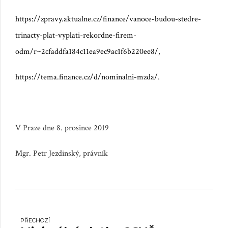
https://zpravy.aktualne.cz/finance/vanoce-budou-stedre-
trinacty-plat-vyplati-rekordne-firem-
odm/r~2cfaddfa184c11ea9ec9ac1f6b220ee8/
,
https://tema.finance.cz/d/nominalni-mzda/
.
V Praze dne 8. prosince 2019
Mgr. Petr Jezdinský, právník
PŘECHOZÍ