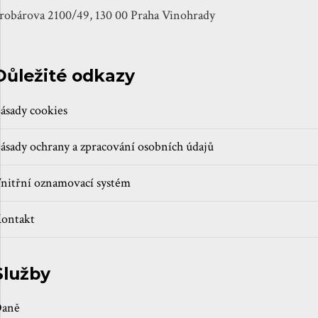
robárova 2100/49, 130 00 Praha Vinohrady
Důležité odkazy
ásady cookies
ásady ochrany a zpracování osobních údajů
nitřní oznamovací systém
ontakt
Služby
aně