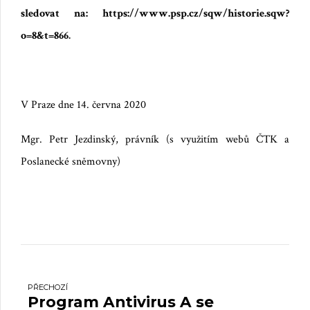
sledovat na:
https://www.psp.cz/sqw/historie.sqw?
o=8&t=866
.
V Praze dne 14. června 2020
Mgr. Petr Jezdinský, právník (s využitím webů ČTK a
Poslanecké sněmovny)
PŘECHOZÍ
Program Antivirus A se