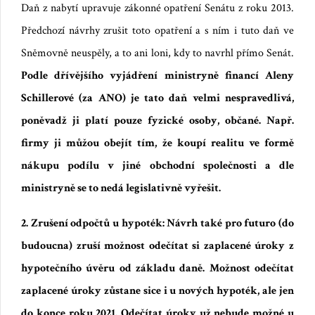
Daň z nabytí upravuje zákonné opatření Senátu z roku 2013.
Předchozí návrhy zrušit toto opatření a s ním i tuto daň ve
Sněmovně neuspěly, a to ani loni, kdy to navrhl přímo Senát.
Podle dřívějšího vyjádření ministryně financí Aleny
Schillerové (za ANO) je tato daň velmi nespravedlivá,
poněvadž ji platí pouze fyzické osoby, občané. Např.
firmy ji můžou obejít tím, že koupí realitu ve formě
nákupu podílu v jiné obchodní společnosti a dle
ministryně se to nedá legislativně vyřešit.
2. Zrušení odpočtů u hypoték: Návrh také pro futuro (do
budoucna) zruší možnost odečítat si zaplacené úroky z
hypotečního úvěru od základu daně. Možnost odečítat
zaplacené úroky zůstane sice i u nových hypoték, ale jen
do konce roku 2021. Odečítat úroky už nebude možné u