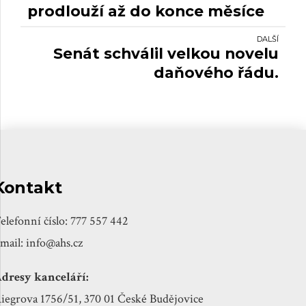
prodlouží až do konce měsíce
srpna.
DALŠÍ
Senát schválil velkou novelu
daňového řádu.
Kontakt
elefonní číslo: 777 557 442
mail: info@ahs.cz
dresy kanceláří:
iegrova 1756/51, 370 01 České Budějovice