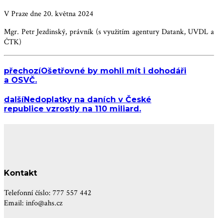
V Praze dne 20. května 2024
Mgr. Petr Jezdinský, právník (s využitím agentury Datank, UVDL a
ČTK)
přechozí
Ošetřovné by mohli mít i dohodáři
a OSVČ.
další
Nedoplatky na daních v České
republice vzrostly na 110 miliard.
Kontakt
Telefonní číslo: 777 557 442
Email: info@ahs.cz