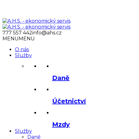
777 557 442
info@ahs.cz
MENU
MENU
O nás
Služby
Daně
Účetnictví
Mzdy
Služby
Daně