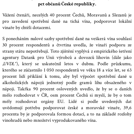
pct občanů České republiky.
Vážení čtenáři, necelých 40 procent Čechů, Moravanů a Slezanů je
pro zavedení spotřební daně na tichá vína, podporovat lokální
vinaře by chtěli dotacemi.
S ponecháním nulové sazby spotřební daně na veškerá vína souhlasí
30 procent respondentů a čtvrtina uvedla, že vinaři podporu ze
strany státu nepotřebují. Toto zjištění vyplývá z empirického šetření
agentury Datank pro Unii výrobců a dovozců lihovin (dále jako
„
UVDL“
), který se uskutečnil letos v dubnu. Podle průzkumu,
kterého se zúčastnilo 1 050 respondentů ve věku 18 a více let, se 63
procent lidí přiklání k tomu, aby byl výpočet spotřební daně u
alkoholických nápojů jednotný podle gramů lihu obsaženého v
nápoji. Takřka 90 procent oslovených uvedlo, že by se o daních
mělo rozhodovat v ČR, osm procent Čechů si myslí, že by o tom
měly rozhodovat orgány EU. Lidé si podle uvedených dat
uvědomují potřebu podporovat české a moravské vinaře, 39,6
procenta by je podporovala formou dotací, a to na základě rozlohy
vinohradů nebo množství vyprodukovaného vína.