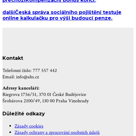
přechozí
Kompenzační bonus končí.
další
Česká správa sociálního pojištění testuje
online kalkulačku pro výši budoucí penze.
Kontakt
Telefonní číslo: 777 557 442
Email: info@ahs.cz
Adresy kanceláří:
Riegrova 1756/51, 370 01 České Budějovice
Šrobárova 2100/49, 130 00 Praha Vinohrady
Důležité odkazy
Zásady cookies
Zásady ochrany a zpracování osobních údajů