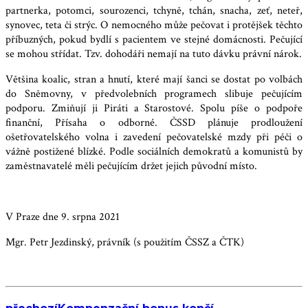
partnerka, potomci, sourozenci, tchyně, tchán, snacha, zeť, neteř,
synovec, teta či strýc. O nemocného může pečovat i protějšek těchto
příbuzných, pokud bydlí s pacientem ve stejné domácnosti. Pečující
se mohou střídat. Tzv. dohodáři nemají na tuto dávku právní nárok.
Většina koalic, stran a hnutí, které mají šanci se dostat po volbách
do Sněmovny, v předvolebních programech slibuje pečujícím
podporu. Zmiňují ji Piráti a Starostové. Spolu píše o podpoře
finanční, Přísaha o odborné. ČSSD plánuje prodloužení
ošetřovatelského volna i zavedení pečovatelské mzdy při péči o
vážně postižené blízké. Podle sociálních demokratů a komunistů by
zaměstnavatelé měli pečujícím držet jejich původní místo.
V Praze dne 9. srpna 2021
Mgr. Petr Jezdinský, právník (s použitím ČSSZ a ČTK)