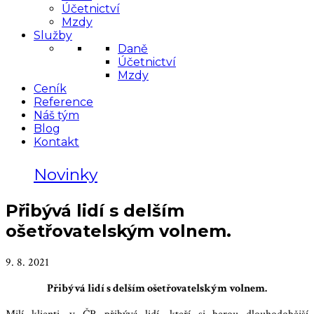
Účetnictví
Mzdy
Služby
Daně
Účetnictví
Mzdy
Ceník
Reference
Náš tým
Blog
Kontakt
Novinky
Přibývá lidí s delším
ošetřovatelským volnem.
9. 8. 2021
Přibývá lidí s delším ošetřovatelským volnem.