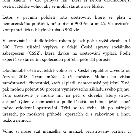
Milí klienti, v ČR přibývá lidí, kteří si berou dlouhodobější
ošetřovatelské volno, aby se mohli starat o své blízké.
Letos v prvním pololetí toto ošetřovné, které se platí z
nemocenského pojištění, mělo přes 6 900 žen a mužů. V meziroční
komparaci jich tak bylo zhruba o 900 víc.
V porovnání s předloňským rokem je pak počet vyšší zhruba o 1
800. Toto zjištění vyplývá z údajů České správy sociálního
zabezpečení (ČSSZ), která dávku na ošetřování vyplácí. Podle
expertů se stárnutím společnosti potřeba péče dál poroste.
Dlouhodobé ošetřovatelské volno se v České republice zavedlo od
června 2018. Trvat může až tři měsíce. Mohou ho získat
zaměstnanci i živnostníci, kteří si platili nemocenské pojištění. Z něj
pak mohou pobírat 60 procent vyměřovacího základu svého příjmu.
Toto ošetřovné je možné mít na péči o člověka, který strávil
alespoň týden v nemocnici a podle lékařů potřebuje ještě aspoň
měsíc celodenní opatrování. Týká se to třeba lidí po vážných
úrazech, po mozkové příhodě, operacích či s rakovinou a jinou
těžkou nemocí.
Volno si může vzít manželka či manžel, registrovaný partner či