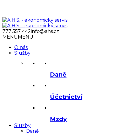
777 557 442
info@ahs.cz
MENU
MENU
O nás
Služby
Daně
Účetnictví
Mzdy
Služby
Daně