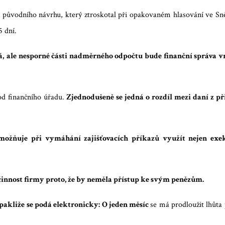
 původního návrhu, který ztroskotal při opakovaném hlasování ve S
5 dní.
á,
ale nesporné části nadměrného odpočtu bude finanční správa vra
d finančního úřadu.
Zjednodušeně se jedná o rozdíl mezi daní z př
umožňuje při vymáhání zajišťovacích příkazů využít nejen exek
innost firmy proto, že by neměla přístup ke svým penězům.
pakliže se podá elektronicky: O jeden měsíc
se má prodloužit lhůta