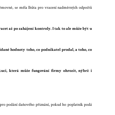
němovně, se měla lhůta pro vracení nadměrných odpočtů
cet až po zahájení kontroly. I tak to ale může být u
idané hodnoty toho, co podnikatel prodal, a toho, co
uci, která může fungování firmy ohrozit, nýbrž i
 pro podání daňového přiznání, pokud ho poplatník podá