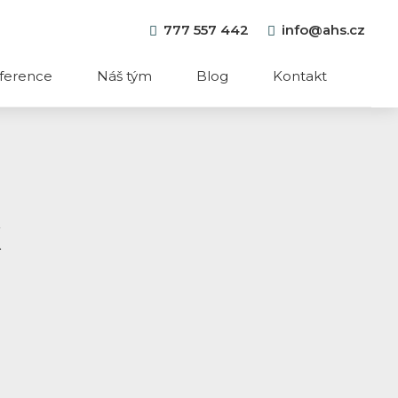
777 557 442
info@ahs.cz
ference
Náš tým
Blog
Kontakt