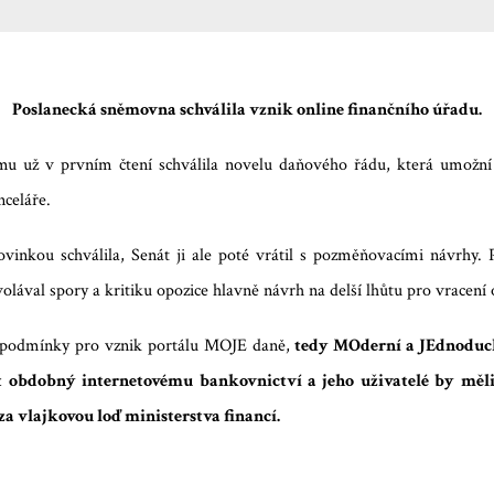
Poslanecká sněmovna schválila vznik online finančního úřadu.
mu už v prvním čtení schválila novelu daňového řádu, která umožn
nceláře.
inkou schválila, Senát ji ale poté vrátil s pozměňovacími návrhy.
olával spory a kritiku opozice hlavně návrh na delší lhůtu pro vracení
t podmínky pro vznik portálu MOJE daně,
tedy MOderní a JEdnoduch
t obdobný internetovému bankovnictví a jeho uživatelé by měli
a vlajkovou loď ministerstva financí.