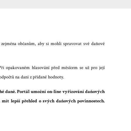
í zejména občanům, aby si mohli spravovat své daňové
 Při opakovaném hlasování před měsícem se už pro její
 odpočtů na dani z přidané hodnoty.
é daně. Portál umožní on-line vyřizování daňových
 mít lepší přehled o svých daňových povinnostech.