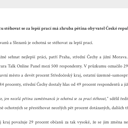
u stěhovat se za lepší prací má zhruba pětina obyvatel České repu
vanů a Slezanů je ochotná se stěhovat za lepší prací.
ožné sehnat nejlepší práci, patří Praha, střední Čechy a jižní Morava
tura Talk Online Panel mezi 500 respondenty. V průzkumu označilo 29 p
lavní město a devět procent Středočeský kraj, ostatní územně-samospr
4 procenty, střední Čechy dostaly hlas od 49 procent respondentů a jižn
ce, jen necelá pětina zaměstnanců je ochotná se za prací stěhovat,“
sdělil ře
ochotných se přestěhovat necelých pět procent dotázaných, dalších tři
j kraj považuje 29 procent občanů za tak vysoké, že se jim změna ne