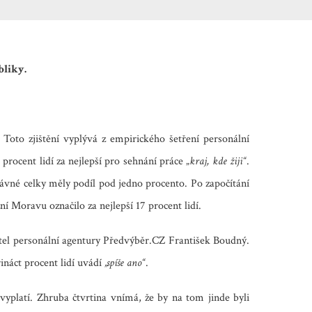
bliky.
. Toto zjištění vyplývá z empirického šetření personální
rocent lidí za nejlepší pro sehnání práce „
kraj, kde žij
i
“
.
ávné celky měly podíl pod jedno procento. Po započítání
í Moravu označilo za nejlepší 17 procent lidí.
ditel personální agentury Předvýběr.CZ František Boudný.
náct procent lidí uvádí
„spíše ano“
.
vyplatí. Zhruba čtvrtina vnímá, že by na tom jinde byli