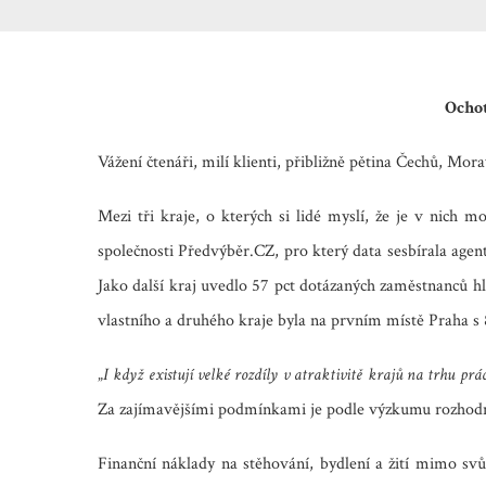
Ochot
Vážení čtenáři, milí klienti, přibližně pětina Čechů, Mora
Mezi tři kraje, o kterých si lidé myslí, že je v nich m
společnosti Předvýběr.CZ, pro který data sesbírala agen
Jako další kraj uvedlo 57 pct dotázaných zaměstnanců h
vlastního a druhého kraje byla na prvním místě Praha s 8
„
I když existují velké rozdíly v atraktivitě krajů na trhu prá
Za zajímavějšími podmínkami je podle výzkumu rozhodně 
Finanční náklady na stěhování, bydlení a žití mimo svů