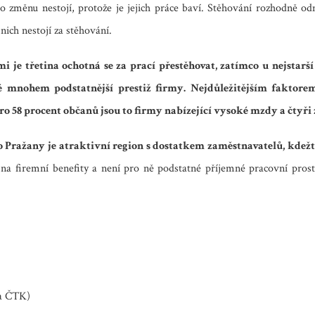
 o změnu nestojí, protože je jejich práce baví. Stěhování rozhodně o
nich nestojí za stěhování.
i je třetina ochotná se za prací přestěhovat, zatímco u nejstarší
ké mnohem podstatnější prestiž firmy. Nejdůležitějším faktorem
 58 procent občanů jsou to firmy nabízející vysoké mzdy a čtyři z
 Pražany je atraktivní region s dostatkem zaměstnavatelů, kdežto 
 na firemní benefity a není pro ně podstatné příjemné pracovní prostř
 a ČTK)