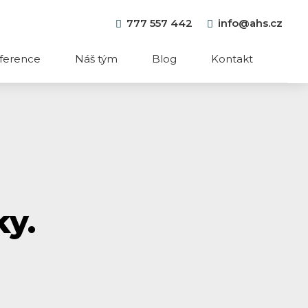
777 557 442
info@ahs.cz
ference
Náš tým
Blog
Kontakt
ky.