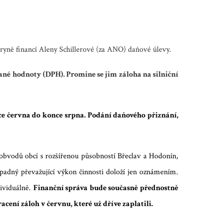
tryně financí Aleny Schillerové (za ANO) daňové úlevy.
ané hodnoty (DPH). Promine se jim záloha na silniční
ce června do konce srpna. Podání daňového přiznání,
 obvodů obcí s rozšířenou působností Břeclav a Hodonín,
ípadný převažující výkon činnosti doloží jen oznámením.
dividuálně.
Finanční správa bude
současně
přednostně
cení záloh v červnu, které už dříve zaplatili.