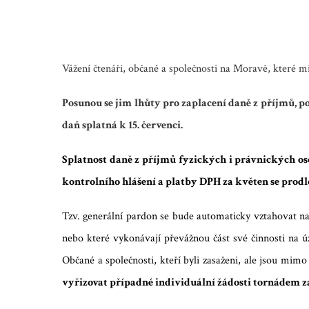
Vážení čtenáři, občané a společnosti na Moravě, které m
Posunou se jim lhůty pro zaplacení daně z příjmů, p
daň splatná k 15. červenci.
Splatnost daně z příjmů fyzických i právnických os
kontrolního hlášení a platby DPH za květen se prodl
Tzv. generální pardon se bude automaticky vztahovat na
nebo které vykonávají převážnou část své činnosti na ú
Občané a společnosti, kteří byli zasaženi, ale jsou mim
vyřizovat případné individuální žádosti tornádem zas