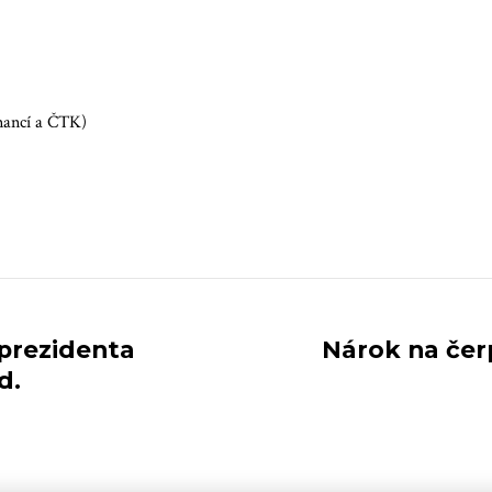
inancí a ČTK)
 prezidenta
Nárok na čer
d.