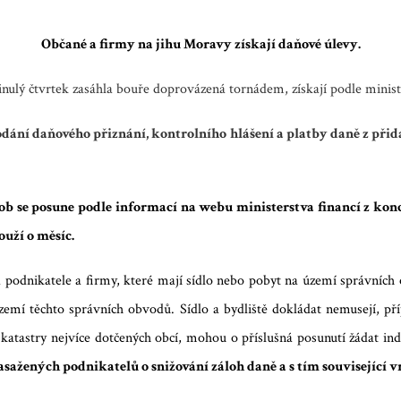
Občané a firmy na jihu Moravy získají daňové úlevy.
inulý čtvrtek zasáhla bouře doprovázená tornádem, získají podle minis
odání daňového přiznání, kontrolního hlášení a platby daně z přid
ob se posune podle informací na webu ministerstva financí z kon
ouží o měsíc.
 podnikatele a firmy, které mají sídlo nebo pobyt na území správních
zemí těchto správních obvodů. Sídlo a bydliště dokládat nemusejí, př
o katastry nejvíce dotčených obcí, mohou o příslušná posunutí žádat in
ažených podnikatelů o snižování záloh daně a s tím související vra