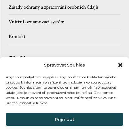
Zásady ochrany a zpracování osobních údajů
Vnitřní oznamovací systém
Kontakt
Služby
Spravovat Souhlas
Daně
Abychom poskytli co nejlepší služby, používáme k ukládání a/nebo
přístupu k informacím o zařízení, technologie jako jsou soubory
Účetnictví
cookies. Souhlas s těmito technologiemi nám umožní zpracovávat
údaje, jako je chování při procházení nebo jedinečná ID na tomto
webu. Nesouhlas nebo odvolání souhlasu může nepříznivě ovlivnit
Mzdy
určité vlastnosti a funkce.
Příjmout