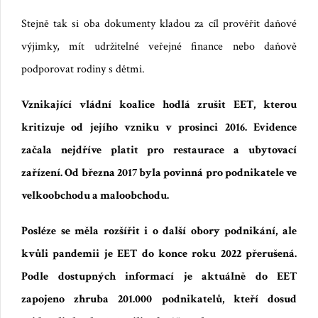
Stejně tak si oba dokumenty kladou za cíl prověřit daňové
výjimky, mít udržitelné veřejné finance nebo daňově
podporovat rodiny s dětmi.
Vznikající vládní koalice hodlá zrušit EET, kterou
kritizuje od jejího vzniku v prosinci 2016. Evidence
začala nejdříve platit pro restaurace a ubytovací
zařízení. Od března 2017 byla povinná pro podnikatele ve
velkoobchodu a maloobchodu.
Posléze se měla rozšířit i o další obory podnikání, ale
kvůli pandemii je EET do konce roku 2022 přerušená.
Podle dostupných informací je aktuálně do EET
zapojeno zhruba 201.000 podnikatelů, kteří dosud