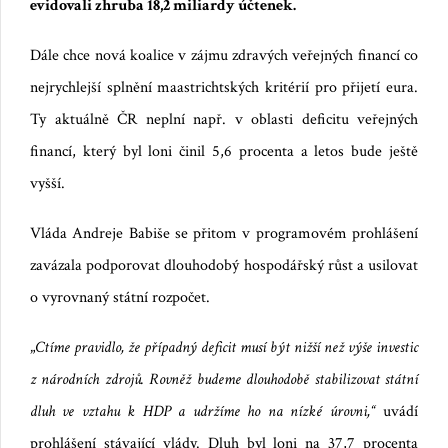
evidovali zhruba 18,2 miliardy účtenek.
Dále chce nová koalice v zájmu zdravých veřejných financí co
nejrychlejší splnění maastrichtských kritérií pro přijetí eura.
Ty aktuálně ČR neplní např. v oblasti deficitu veřejných
financí, který byl loni činil 5,6 procenta a letos bude ještě
vyšší.
Vláda Andreje Babiše se přitom v programovém prohlášení
zavázala podporovat dlouhodobý hospodářský růst a usilovat
o vyrovnaný státní rozpočet.
„
Ctíme pravidlo, že případný deficit musí být nižší než výše investic
z národních zdrojů. Rovněž budeme dlouhodobě stabilizovat státní
dluh ve vztahu k HDP a udržíme ho na nízké úrovni,“
uvádí
prohlášení stávající vlády. Dluh byl loni na 37,7 procenta