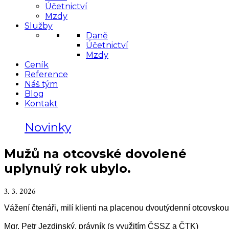
Účetnictví
Mzdy
Služby
Daně
Účetnictví
Mzdy
Ceník
Reference
Náš tým
Blog
Kontakt
Novinky
Mužů na otcovské dovolené
uplynulý rok ubylo.
3. 3. 2026
Vážení čtenáři, milí klienti na placenou dvoutýdenní otcovsko
Mgr. Petr Jezdinský, právník (s využitím ČSSZ a ČTK)