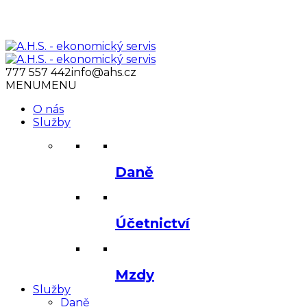
777 557 442
info@ahs.cz
MENU
MENU
O nás
Služby
Daně
Účetnictví
Mzdy
Služby
Daně