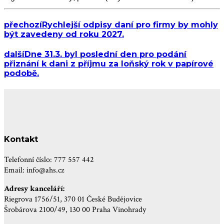
přechozí
Rychlejší odpisy daní pro firmy by mohly
být zavedeny od roku 2027.
další
Dne 31.3. byl poslední den pro podání
přiznání k dani z příjmu za loňský rok v papírové
podobě.
Kontakt
Telefonní číslo: 777 557 442
Email: info@ahs.cz
Adresy kanceláří:
Riegrova 1756/51, 370 01 České Budějovice
Šrobárova 2100/49, 130 00 Praha Vinohrady