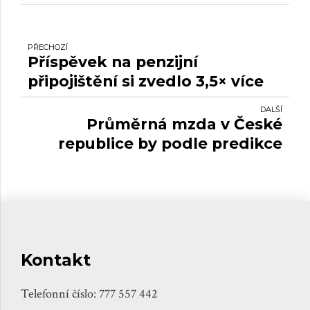
PŘECHOZÍ
Příspěvek na penzijní
připojištění si zvedlo 3,5× více
občanů než loni.
DALŠÍ
Průměrná mzda v České
republice by podle predikce
Ministerstva financí mohla do
tří let přesahovat 54.000 Kč.
Kontakt
Telefonní číslo: 777 557 442