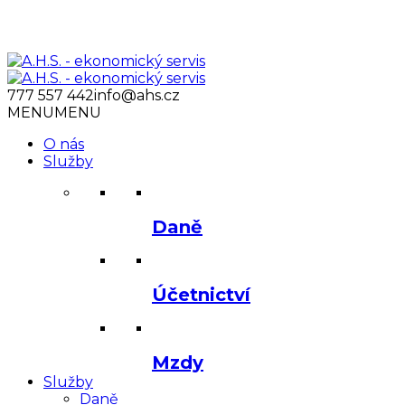
777 557 442
info@ahs.cz
MENU
MENU
O nás
Služby
Daně
Účetnictví
Mzdy
Služby
Daně