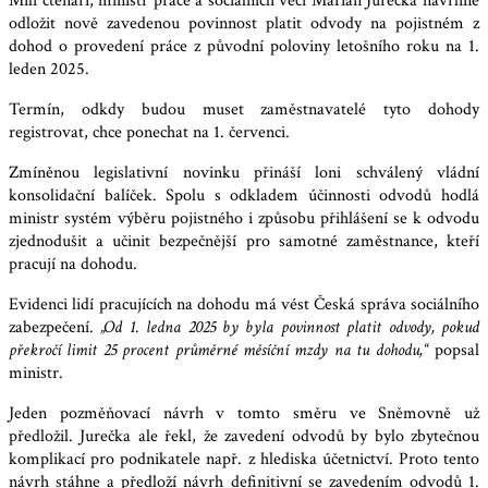
Milí čtenáři, ministr práce a sociálních věcí Marian Jurečka navrhne
odložit nově zavedenou povinnost platit odvody na pojistném z
dohod o provedení práce z původní poloviny letošního roku na 1.
leden 2025.
Termín, odkdy budou muset zaměstnavatelé tyto dohody
registrovat, chce ponechat na 1. červenci.
Zmíněnou legislativní novinku přináší loni schválený vládní
konsolidační balíček. Spolu s odkladem účinnosti odvodů hodlá
ministr systém výběru pojistného i způsobu přihlášení se k odvodu
zjednodušit a učinit bezpečnější pro samotné zaměstnance, kteří
pracují na dohodu.
Evidenci lidí pracujících na dohodu má vést Česká správa sociálního
zabezpečení.
„Od 1. ledna 2025 by byla povinnost platit odvody, pokud
překročí limit 25 procent průměrné měsíční mzdy na tu dohodu,“
popsal
ministr.
Jeden pozměňovací návrh v tomto směru ve Sněmovně už
předložil. Jurečka ale řekl, že zavedení odvodů by bylo zbytečnou
komplikací pro podnikatele např. z hlediska účetnictví. Proto tento
návrh stáhne a předloží návrh definitivní se zavedením odvodů 1.