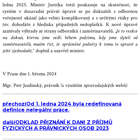
ledna 2025. Ministr Jurečka totiž poukazuje na skutečnost, že
systém v dosavadní právní úpravě se po diskuzích s odbornou
veřejností ukázal jako velmi komplikovaný a s určitými riziky pro
tzv. dohodáře z hlediska případných nedoplatků. K nové úpravě
zaznívaly výhrady ze strany odborníků i zaměstnavatelů.
„Je to reakce
na diskusi, kterou jsme vedli během podzimu, kdy jsme slyšeli od
zaměstnavatelů, musím říct, že oprávněné podněty k tomu to upravit a
ještě zjednodušit,“
doplnil a uzavřel ministr.
V Praze dne 1. března 2024
Mgr. Petr Jezdinský, právník (s využitím zpravodajských webů)
přechozí
Od 1. ledna 2024 byla redefinovaná
definice nelegální práce.
další
ODKLAD PŘIZNÁNÍ K DANI Z PŘÍJMŮ
FYZICKÝCH A PRÁVNICKÝCH OSOB 2023