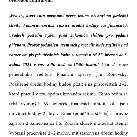
ověřenou auditorem.
„
Pro ty, kteří tuto povinnost přece jenom nechají na poslední
chvíli, Finanční správa rozšíří úřední hodiny na finančních
úřadech poslední týden před zákonnou lhůtou pro podání
přiznání. Provoz podatelen územních pracovišť bude zajištěn nad
rámec obvyklých úředních hodin v termínu od 27. března do 3.
dubna 2023 v čase 8:00
hod.
až 17:00 hodin,“
říká zástupce
generálního ředitele Finanční správy
Jan Ronovský
.
Rozšířené úřední hodiny budou platit i na pracovištích 2+2,
které pracují v tzv. optimalizovaném režimu. Tento režim se
týká vybraných
33 poboček finančních úřadů,
kde jsou
otevírací hodiny 2 dny v týdnu (pondělí a středa) a provoz
zajišťují 2
zaměstnanci FS
. Rozsah služeb má zůstat stejný.
Vybraná pracoviště 2+2 mohou mít stanovena úřední hodiny