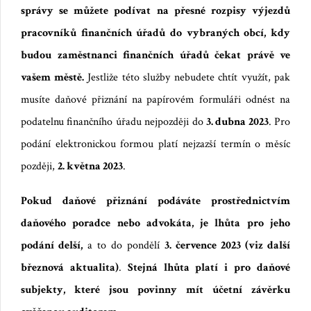
správy se můžete podívat na přesné
rozpisy výjezdů
pracovníků finančních úřadů do vybraných obcí
, kdy
budou
zaměstnanci
finančních úřadů čekat právě ve
vašem městě.
Jestliže
této služby nebudete chtít využít, pak
musíte daňové přiznání na papírovém formuláři odnést na
podatelnu finančního úřadu nejpozději do
3. dubna 2023
. Pro
podání elektronickou formou platí nejzazší termín o měsíc
později,
2. května 2023
.
Pokud daňové přiznání podáváte prostřednictvím
daňového poradce nebo advokáta, je lhůta pro jeho
podání delší,
a to do pondělí
3. července 2023
(viz další
březnová aktualita)
.
Stejná lhůta platí i pro daňové
subjekty, které jsou povinny mít účetní závěrku