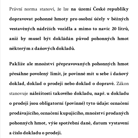
Právní norma stanoví, že lze
na území České republiky
dopravovat pohonné hmoty pro osobní účely v běžných
vestavěných nádržích vozidla a mimo to navíc 20 litrů,
aniž by musel být dokládán původ pohonných hmot
některým z daňových dokladů.
P
akliže
ale množství přepravovaných pohonných hmot
přesáhne povolený limit, je povinné mít u sebe i daňový
doklad, doklad o prodeji nebo doklad o dopravě.
Zákon
stanovuje
náležitosti takového dokladu, např. u dokladu
o prodeji jsou
obligatorní (
povinné
)
tyto údaje: označení
prodávajícího, označení kupujícího, množství prodaných
pohonných hmot, výše spotřební daně, datum vystavení
a číslo dokladu o prodeji.