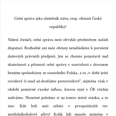
Celní správa jako služebník státu, resp. občanů České
republiky?
Vážení čtenáři, celní správa není obvykle předmětem našich
disputací. Rozhodně ani naše občany nenabádáme k porušení
daňových právních předpisů. Jen se chceme pozastavit nad
skutečností a přísností celní správy v souvislosti s dovozem
benzínu spoluobčany ze sousedního Polska, a to „v době ještě
covidové či snad už doufejme postcovidové“,
zejména však v
období poměrně vysoké inflace, kterou nyní v ČR všichni
zažíváme
. Nicméně položme si na tomto místě otázku, a to
sice: Kde byli naši celníci
v prvopočátcích tzv.
methylalkoholové aféry? Kolik lidí muselo zejména v