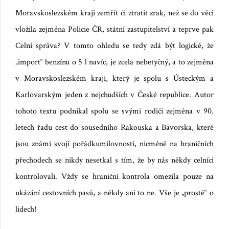
Moravskoslezském kraji zemřít či ztratit zrak, než se do věci
vložila zejména Policie ČR, státní zastupitelství a teprve pak
Celní správa? V tomto ohledu se tedy zdá být logické, že
„import“ benzínu
o
5 l
navíc
, je zcela nebetyčn
ý
, a to zejména
v Moravskoslezském kraji, který je spolu s Ústeckým a
Karlovarským jeden z nejchudších v České republice.
Autor
tohoto textu podnikal spolu se svými rodiči zejména v 90.
letech řadu cest do sousedního Rakouska a Bavorska, které
jsou známi svojí pořádkumilovností, nicméně na hraničních
přechodech se nikdy nesetkal s tím, že by nás někdy celníci
kontrolovali. Vždy se hraniční kontrola omezila pouze na
ukázání cestovních pasů, a někdy ani to ne. Vše je „prostě“ o
lidech!