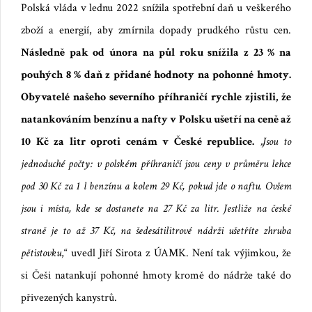
Polská vláda v lednu 2022 snížila spotřební daň u veškerého
zboží a energií, aby zmírnila dopady prudkého růstu cen.
Následně pak od února na půl roku snížila z 23 % na
pouhých 8 % daň z přidané hodnoty na pohonné hmoty.
Obyvatelé našeho severního příhraničí rychle zjistili, že
natankováním benzínu a nafty v Polsku ušetří na ceně až
10 Kč za litr oproti cenám v Česk
é republice
.
„Jsou to
jednoduché počty: v polském příhraničí jsou ceny v průměru lehce
pod 30 Kč za 1 l benzínu a kolem 29 Kč, pokud jde o naftu. Ovšem
jsou i místa, kde se dostanete na 27 Kč za litr. Jestliže na české
straně je to až 37 Kč, na šedesátilitrové nádrži ušetříte zhruba
pětistovku
,“ uvedl
Jiří Sirota
z ÚAMK. Není tak výjimkou, že
si Češi natankují pohonné hmoty kromě do nádrže také do
přivezených kanystrů.