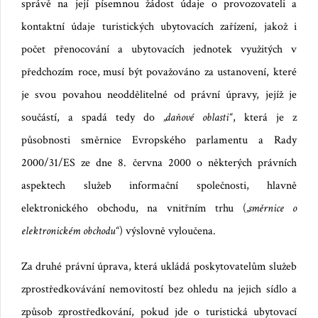
správě na její písemnou žádost údaje o provozovateli a
kontaktní údaje turistických ubytovacích zařízení, jakož i
počet přenocování a ubytovacích jednotek využitých v
předchozím roce,
musí být považováno za ustanovení, které
je svou povahou neoddělitelné od právní úpravy, jejíž je
součástí, a spadá tedy do
„daňové oblasti“
, která je z
působnosti směrnice Evropského parlamentu a Rady
2000/31/ES ze dne 8. června 2000 o některých právních
aspektech služeb informační společnosti,
hlavně
elektronického obchodu, na vnitřním trhu (
„směrnice o
elektronickém obchodu“
) výslovně vyloučena.
Za druhé právní úprava, která ukládá poskytovatelům služeb
zprostředkovávání nemovitostí bez ohledu na jejich sídlo a
způsob zprostředkování, pokud jde o turistická ubytovací