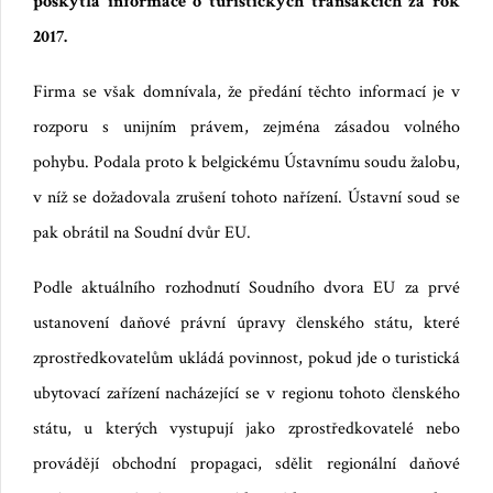
poskytla informace o turistických transakcích za rok
2017.
Firma se však domnívala, že předání těchto informací je v
rozporu s unijním právem, zejména zásadou volného
pohybu. Podala proto k belgickému Ústavnímu soudu žalobu,
v níž se dožadovala zrušení tohoto nařízení. Ústavní soud se
pak obrátil na Soudní dvůr EU.
Podle aktuálního rozhodnutí Soudního dvora EU za prvé
u
stanovení daňové právní úpravy členského státu, které
zprostředkovatelům ukládá povinnost, pokud jde o turistická
ubytovací zařízení nacházející se v regionu tohoto členského
státu, u kterých vystupují jako zprostředkovatelé nebo
provádějí obchodní propagaci, sdělit regionální daňové