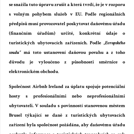
se snažila tuto úpravu zrušit a která tvrdí, že je v rozporu
s volným pohybem služeb v EU.
Podle regionálních
předpisů musí provozovatel poskytovat daňovému úřadu
(finančním úřadům)
určité,
konkrétní
údaje o
turistických ubytovacích zařízeních. Podle
„
Evropského
soudu“
má toto ustanovení daňovou povahu a z toho
důvodu je vyloučeno z působnosti směrnice o
elektronickém obchodu
.
Společnost Airbnb Ireland za úplatu spojuje potenciální
hosty s profesionálními nebo neprofesionálními
ubytovateli. V souladu s povinností stanovenou městem
Brusel týkající se daně z turistických ubytovacích
zařízení byla společnost požádána, aby daňovému úřadu