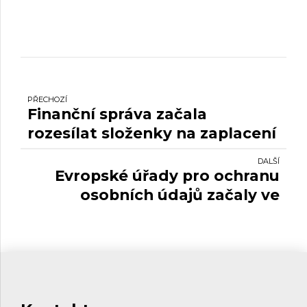
PŘECHOZÍ
Finanční správa začala
rozesílat složenky na zaplacení
daně z nemovitých věcí.
DALŠÍ
Evropské úřady pro ochranu
osobních údajů začaly ve
velkém brojit proti Google
Analytics.